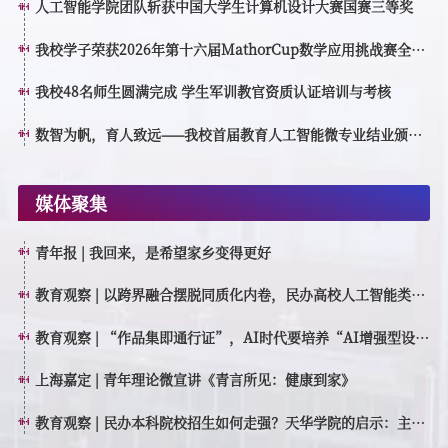
人工智能学院团队斩获中国大学生计算机设计大赛国赛三等奖
我校学子荣获2026年第十六届MathorCup数学应用挑战赛全国
一等奖
我校48名师生圆满完成 学生军训教官资质认证培训与考核
数智为帆，育人致远——我校首届教育人工智能微专业结业颁证
仪式顺利举行
媒体聚集
青年报 | 我回来，是希望家乡变得更好
教育观察 | 以跨界融合摆脱同质化内卷，民办高校人工智能类专
业如何特色育人？
教育观察 | “作品集即通行证”，AI时代要培养“AI增强型设计
创作者”
上海嘉定 | 青年理论微宣讲《青言所见：健康到家》
教育观察 | 民办本科院校招生如何走强？天华学院的启示：主动
转型，走高质量特色发展之路