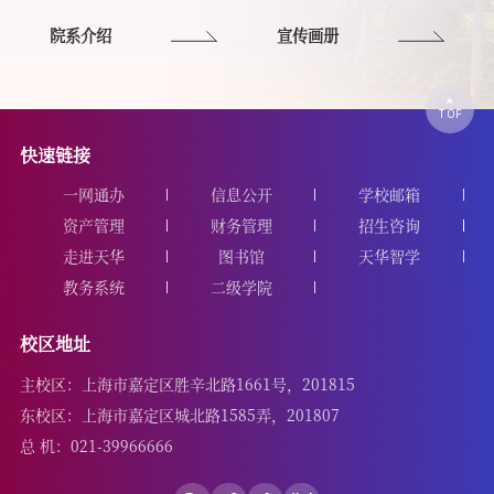
院系介绍
宣传画册
快速链接
一网通办
信息公开
学校邮箱
资产管理
财务管理
招生咨询
走进天华
图书馆
天华智学
教务系统
二级学院
校区地址
主校区：上海市嘉定区胜辛北路1661号，201815
东校区：上海市嘉定区城北路1585弄，201807
总 机：021-39966666