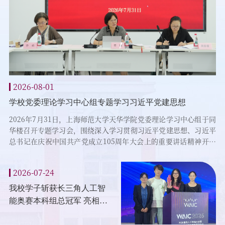
2026-08-01
2
学校党委理论学习中心组专题学习习近平党建思想
高温
工
2026年7月31日，上海师范大学天华学院党委理论学习中心组于同
盛
华楼召开专题学习会，围绕深入学习贯彻习近平党建思想、习近平
织
总书记在庆祝中国共产党成立105周年大会上的重要讲话精神开展
校
集体研讨。党委书记曹诚主持会议并作领学讲话，党委副书记、校
校
长龚春蕾，党委副书记、副校长许岳作重点交流发言，中心组全体
防
2026-07-24
成员参加学习并研讨交流。曹诚作领学报告，围绕习近平党建思想
东
重大现实意义、精神实质与科学内涵、推动学校事业高质量发...
区
我校学子斩获长三角人工智
能奥赛本科组总冠军 亮相
2026世界人工智能大会分论