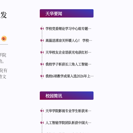
人发
天华要闻
学校党委理论学习中心组专题学
习习近平党建思想
高温送清凉关怀暖人心！ 学校领
导慰问暑期一线在岗教职工
天华校友企业语荻光电获红杉中
学院
国、智微资本联合投资！
动。
我校学子斩获长三角人工智能奥
院有
赛本科组总冠军 亮相2026世界人
工智能大会分论坛接受表彰
跨文
我校6项教学成果入选2026年上海
市教学改革推进项目
校园简讯
天华学院影视专业学生斩获米兰
设计周AIGC专项赛全国一等奖
人工智能学院团队斩获中国大学
生计算机设计大赛国赛三等奖