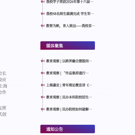
我校学子荣获2026年第十六届
MathorCup数学应用挑战赛全国
一等奖
我校48名师生圆满完成 学生军训
教官资质认证培训与考核
数智为帆，育人致远——我校首届
教育人工智能微专业结业颁证仪
式顺利举行
媒体聚集
教育观察 | 以跨界融合摆脱同质
化内卷，民办高校人工智能类专
业如何特色育人？
会长
教育观察 | “作品集即通行
证”，AI时代要培养“AI增强型
校应
设计创作者”
上海嘉定 | 青年理论微宣讲《青
上海
言所见：健康到家》
合作
教育观察 | 民办本科院校招生如
何走强？天华学院的启示：主动
发挥
转型，走高质量特色发展之路
教育观察 | 民办院校如何破解高
式创
素质教师“招不来留不住”的困
境？
通知公告