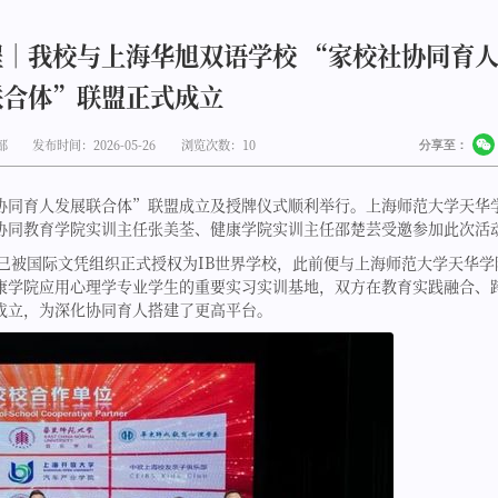
程｜我校与上海华旭双语学校 “家校社协同育
联合体”联盟正式成立
部
发布时间：2026-05-26
浏览次数：
10
分享至：
校社协同育人发展联合体”联盟成立及授牌仪式顺利举行。上海师范大学天华
协同教育学院实训主任张美荃、健康学院实训主任邵楚芸受邀参加此次活
，已被国际文凭组织正式授权为IB世界学校，此前便与上海师范大学天华学
康学院应用心理学专业学生的重要实习实训基地，双方在教育实践融合、
成立，为深化协同育人搭建了更高平台。