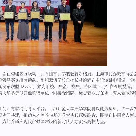
，旨在构建多方联动、共青团育共享的教育新格局。上海市民办教育协会
等领导嘉宾出席活动。华旭双语学校总校长龚德辉在主旨演讲中强调，学
发布联盟 LOGO，并为馆校、校企、校校、跨区域四大合作圈层授牌。
表天华学院与其他联盟单位一同接受授牌，标志着双方在协同育人领域的
社会四方联动的育人平台。上海师范大学天华学院将以此为契机，进一步
资协同共建，推动人才培养与基础教育实践深度融合，期待在协同育人模
，为培养适应现代化强国建设的新时代人才贡献高校力量。